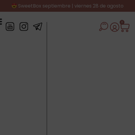
SweetBox septiembre | viernes 28 de agosto
0