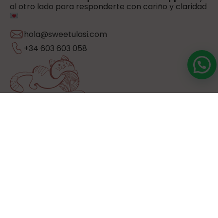
al otro lado para responderte con cariño y claridad
hola@sweetulasi.com
+34 603 603 058