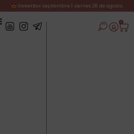
SweetBox septiembre | viernes 28 de agosto
0