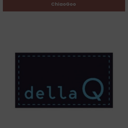
ChiaoGoo