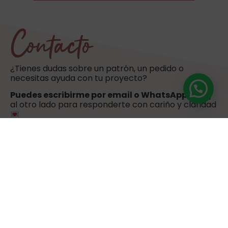
Contacto
¿Tienes dudas sobre un patrón, un pedido o
necesitas ayuda con tu proyecto?
Puedes escribirme por email o WhatsApp
. Estoy
al otro lado para responderte con cariño y claridad
hola@sweetulasi.com
+34 603 603 058