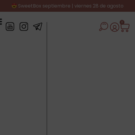
SweetBox septiembre | viernes 28 de agosto
0