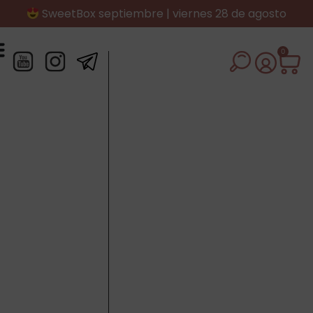
SweetBox septiembre | viernes 28 de agosto
0