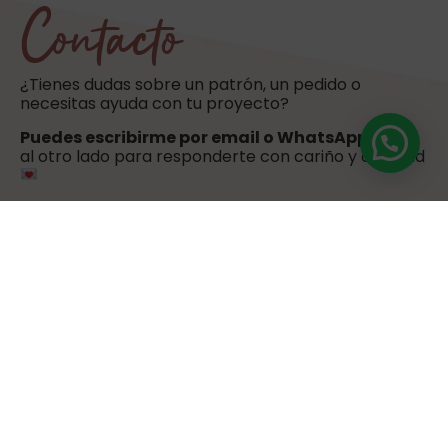
Contacto
¿Tienes dudas sobre un patrón, un pedido o
necesitas ayuda con tu proyecto?
Puedes escribirme por email o WhatsApp
. Estoy
al otro lado para responderte con cariño y claridad
hola@sweetulasi.com
+34 603 603 058