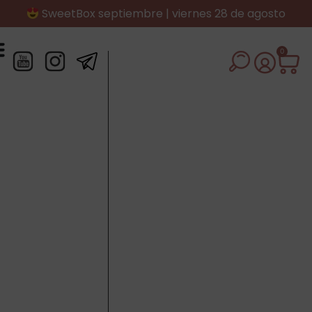
SweetBox septiembre | viernes 28 de agosto
0