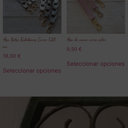
Asa Bolso Eslabones Cuero 120
Asa de mano cuero color
cm
9,50
€
18,00
€
Seleccionar opciones
Seleccionar opciones