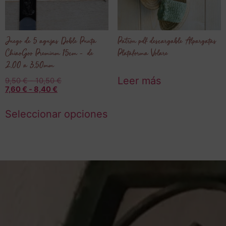
Juego de 5 agujas Doble Punta
Patrón pdf descargable Alpargatas
ChiaoGoo Premium 15cm – de
Plataforma Volare
2.00 a 3.50mm
Leer más
9,50
€
-
10,50
€
7,60
€
-
8,40
€
Seleccionar opciones