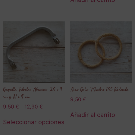
Boquilla Tubular Aluminio 20 x 9
Asas Bolso Mimbre 105 Redonda
cm y 31 x 9 cm
9,50
€
9,50
€
-
12,90
€
Añadir al carrito
Seleccionar opciones