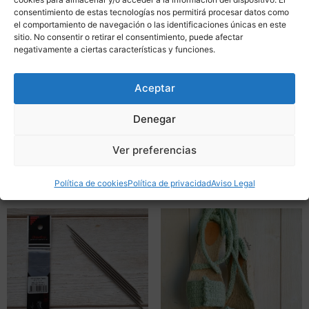
consentimiento de estas tecnologías nos permitirá procesar datos como
el comportamiento de navegación o las identificaciones únicas en este
sitio. No consentir o retirar el consentimiento, puede afectar
negativamente a ciertas características y funciones.
Aceptar
Patrón descargable Top Dil bambú
Porta agujas Bambú ChiaoGoo
Denegar
9,90
€
14,50
€
Ver preferencias
Añadir al carrito
Leer más
Política de cookies
Política de privacidad
Aviso Legal