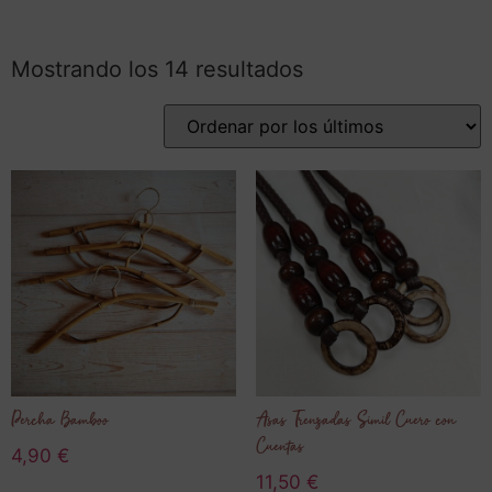
Mostrando los 14 resultados
Percha Bamboo
Asas Trenzadas Simil Cuero con
Cuentas
4,90
€
11,50
€