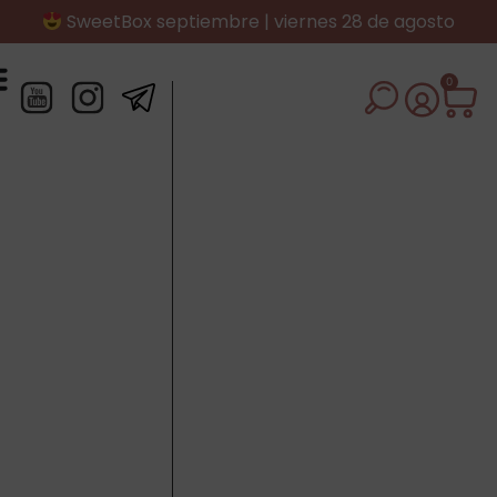
SweetBox septiembre | viernes 28 de agosto
0