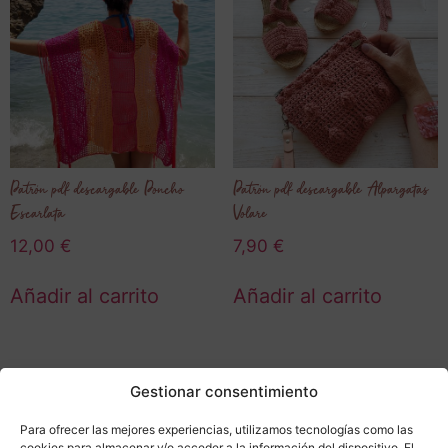
Patrón pdf descargable Poncho
Patrón pdf descargable Alpargatas
Escarlata
Volare
12,00
€
7,90
€
Añadir al carrito
Añadir al carrito
Gestionar consentimiento
Para ofrecer las mejores experiencias, utilizamos tecnologías como las
cookies para almacenar y/o acceder a la información del dispositivo. El