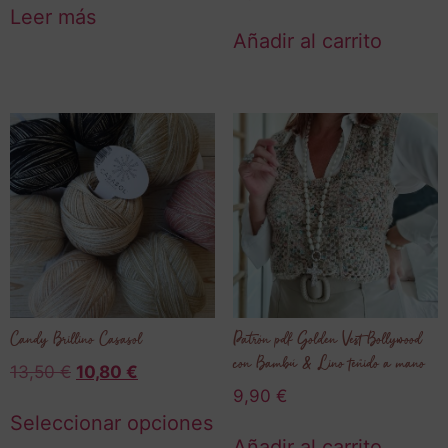
Leer más
Añadir al carrito
Candy Brillino Casasol
Patrón pdf Golden Vest Bollywood
con Bambú & Lino teñido a mano
13,50
€
10,80
€
9,90
€
Seleccionar opciones
Añadir al carrito