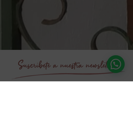
Suscríbete a nuestra newsletter
¿Te gustaría recibir patrones exclusivos, novedades
antes que nadie y un poquito de inspiración
ganchillera directa en tu correo?
Suscríbete a nuestra newsletter y forma parte
de esta comunidad creativa que no para de
tejer cosas bonitas
.