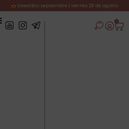
SweetBox septiembre | viernes 28 de agosto
0