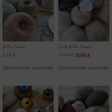
Brillino Casasol
Candy Brillino Casasol
5,50
€
13,50
€
10,80
€
Seleccionar opciones
Seleccionar opciones