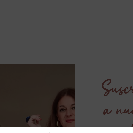
Suscr
a nu
newsl