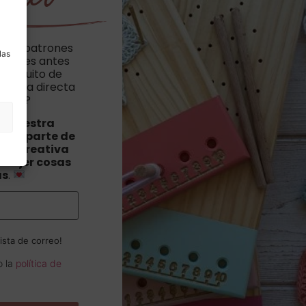
a
cibir patrones
las
vedades antes
n poquito de
hillera directa
orreo?
a nuestra
orma parte de
ad creativa
 tejer cosas
as
.
ista de correo!
o la
política de