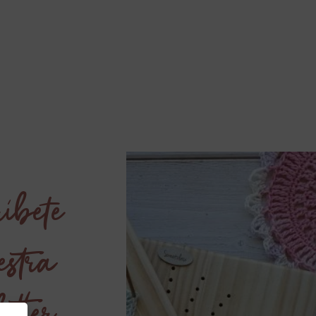
íbete
estra
etter