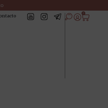
to
0
ontacto