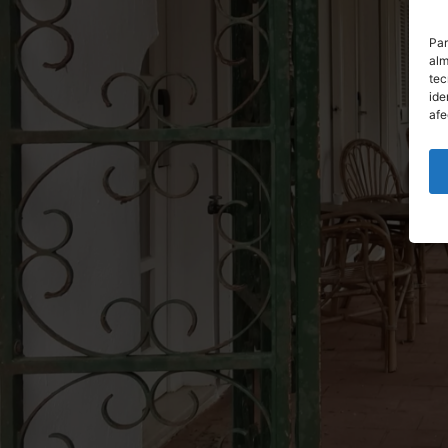
Par
alm
tec
ide
afe