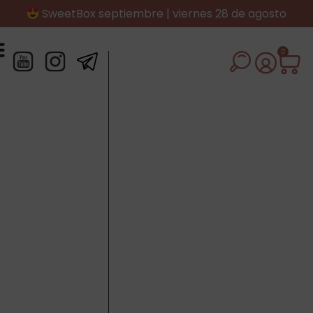
SweetBox septiembre | viernes 28 de agosto
0