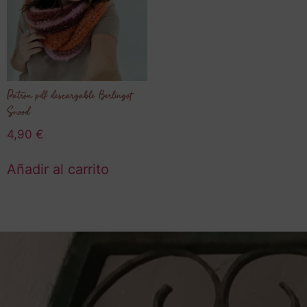
Patrón pdf descargable Berlingot
Snood
4,90
€
Añadir al carrito