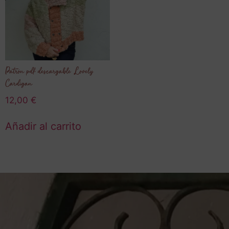
Patrón pdf descargable Lovely
Cardigan
12,00
€
Añadir al carrito