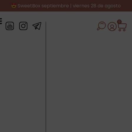
SweetBox septiembre | viernes 28 de agosto
0