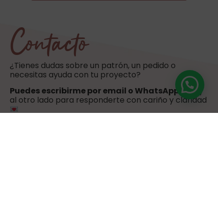
Contacto
¿Tienes dudas sobre un patrón, un pedido o
necesitas ayuda con tu proyecto?
Puedes escribirme por email o WhatsApp
. Estoy
al otro lado para responderte con cariño y claridad
hola@sweetulasi.com
+34 603 603 058