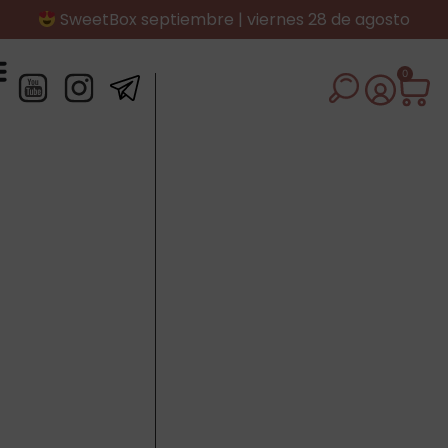
SweetBox septiembre | viernes 28 de agosto
0