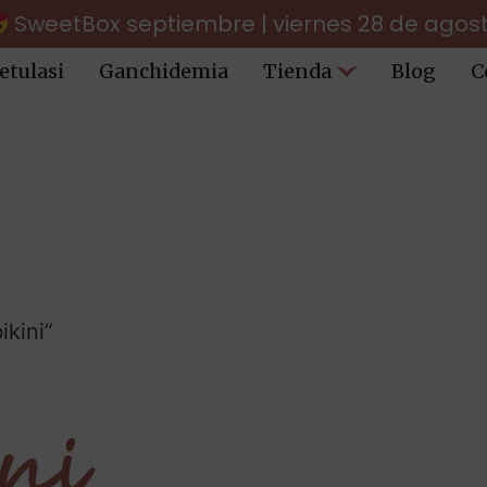
SweetBox septiembre | viernes 28 de agos
etulasi
Ganchidemia
Tienda
Blog
C
ikini”
ini