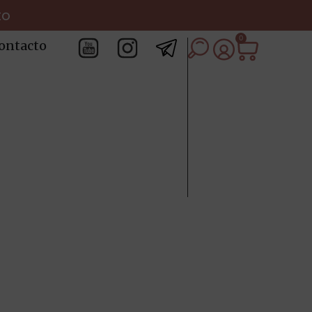
to
0
ontacto