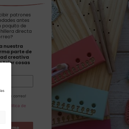
cibir patrones
vedades antes
n poquito de
hillera directa
orreo?
a nuestra
orma parte de
ad creativa
 tejer cosas
as
.
a
las
ista de correo!
o la
política de