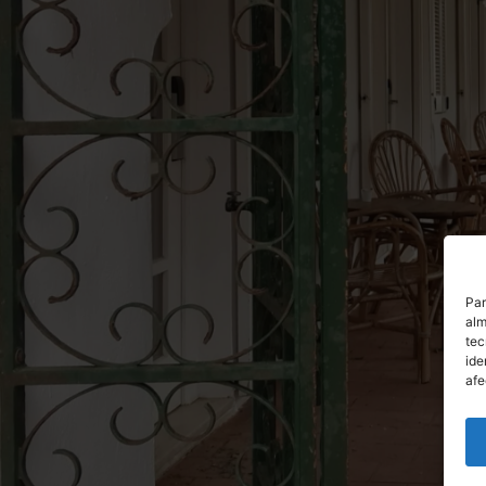
Par
alm
tec
ide
afe