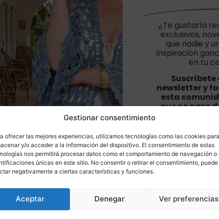
¿Te gustaría re
exclusivos, no
que nadie y u
inspiración ganc
en tu c
Suscríbete 
newsletter y f
esta comunid
que no para de
bonit
Gestionar consentimiento
a ofrecer las mejores experiencias, utilizamos tecnologías como las cookies par
acenar y/o acceder a la información del dispositivo. El consentimiento de estas
nologías nos permitirá procesar datos como el comportamiento de navegación o 
ntificaciones únicas en este sitio. No consentir o retirar el consentimiento, puede
¡Suscríbeme a la l
ctar negativamente a ciertas características y funciones.
He leído y acept
privacidad
.
Aceptar
Denegar
Ver preferencias