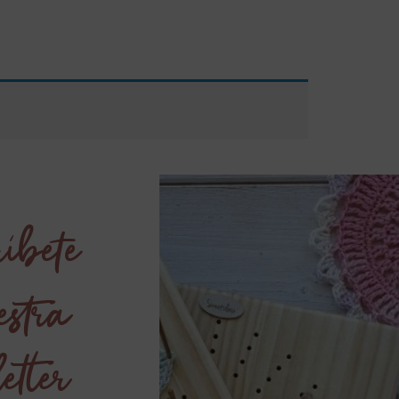
íbete
estra
etter