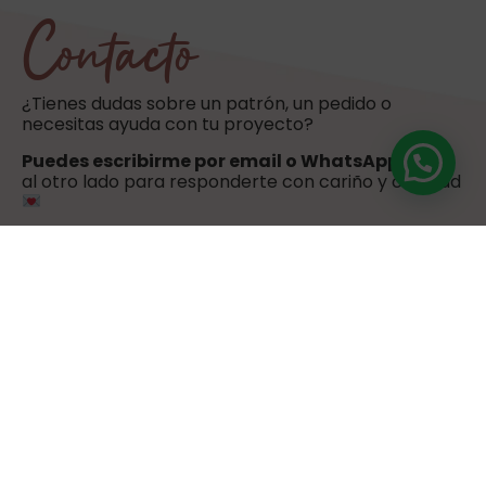
Contacto
¿Tienes dudas sobre un patrón, un pedido o
necesitas ayuda con tu proyecto?
Puedes escribirme por email o WhatsApp
. Estoy
al otro lado para responderte con cariño y claridad
hola@sweetulasi.com
+34 603 603 058