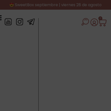
SweetBox septiembre | viernes 28 de agosto
0