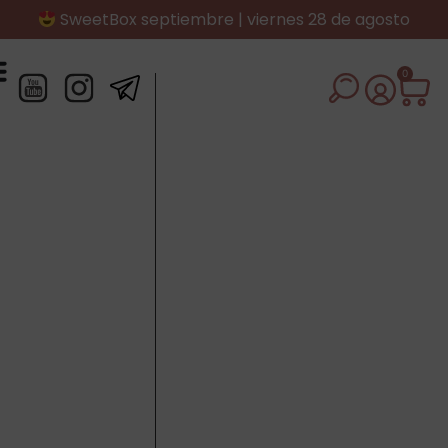
SweetBox septiembre | viernes 28 de agosto
0