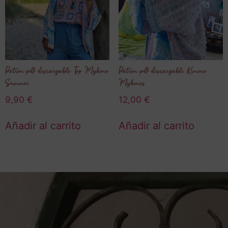
Patrón pdf descargable Top Mykono
Patrón pdf descargable Kimono
Summer
Mykonos
9,90
€
12,00
€
Añadir al carrito
Añadir al carrito