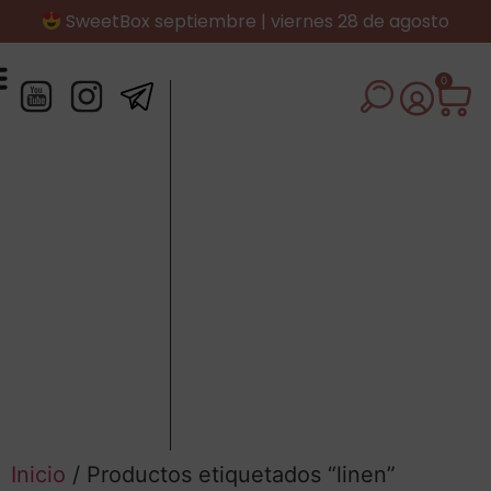
SweetBox septiembre | viernes 28 de agosto
0
Inicio
/ Productos etiquetados “linen”