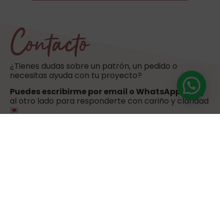
Contacto
¿Tienes dudas sobre un patrón, un pedido o
necesitas ayuda con tu proyecto?
Puedes escribirme por email o WhatsApp
. Estoy
al otro lado para responderte con cariño y claridad
hola@sweetulasi.com
+34 603 603 058