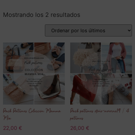
Mostrando los 2 resultados
Pack Patrones Colección Mamma
Pack patrones otoño-invierno19 / 4
Mia
patrones
22,00
€
26,00
€