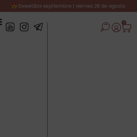
SweetBox septiembre | viernes 28 de agosto
0