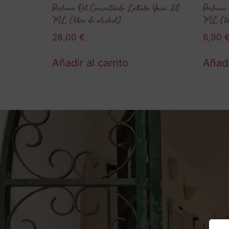
Perfume Oil Concentrado Lattafa Yara 20
Perfume 
ML (libre de alcohol)
ML (lib
28,00
€
6,90
Añadir al carrito
Añadi