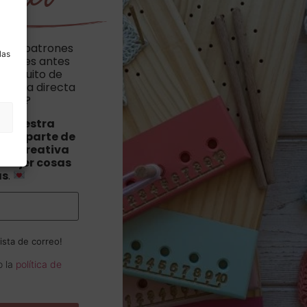
a
cibir patrones
las
vedades antes
n poquito de
hillera directa
orreo?
a nuestra
orma parte de
ad creativa
 tejer cosas
as
.
ista de correo!
o la
política de