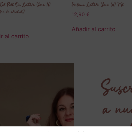
Oil Roll On Lattafa Yara 10
Perfume Lattafa Yara 50 Ml
re de alcohol)
12,90
€
€
Añadir al carrito
r al carrito
Suscr
a nu
newsl