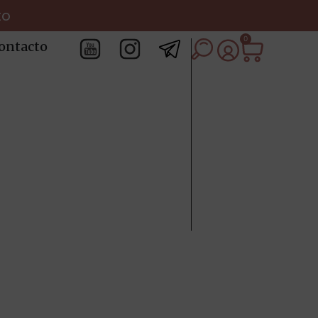
to
0
ontacto