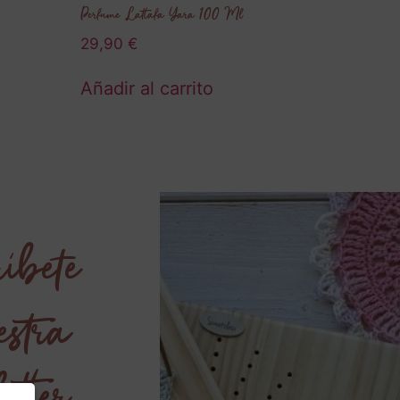
Perfume Lattafa Yara 100 Ml
29,90
€
Añadir al carrito
íbete
estra
etter