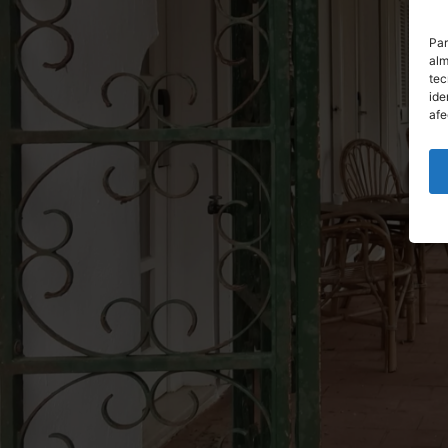
Par
alm
tec
ide
afe