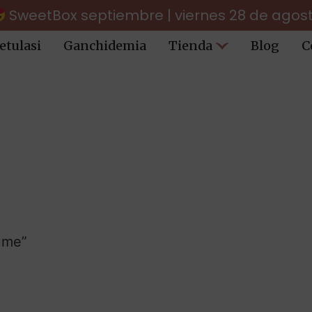
SweetBox septiembre | viernes 28 de agos
etulasi
Ganchidemia
Tienda
Blog
C
ume”