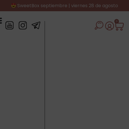
SweetBox septiembre | viernes 28 de agosto
0