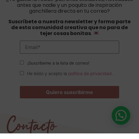
antes que nadie y un poquito de inspiración
ganchillera directa en tu correo?
Suscríbete a nuestra newsletter y forma parte
de esta comunidad creativa que no para de
tejer cosas bonitas
.
¡Suscríbeme a la lista de correo!
He leído y acepto la
política de privacidad
.
Contacto