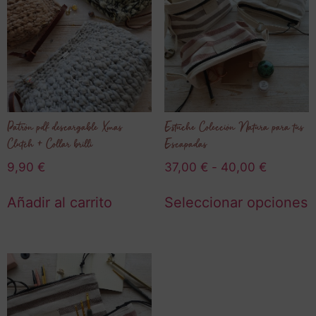
Patrón pdf descargable Xmas
Estuche Colección Natura para tus
Clutch + Collar brilli
Escapadas
9,90
€
37,00
€
-
40,00
€
Añadir al carrito
Seleccionar opciones