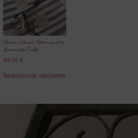
Neceser Colección Natura para tus
Herramientas Crafts
49,00
€
Seleccionar opciones