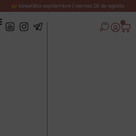
SweetBox septiembre | viernes 28 de agosto
0