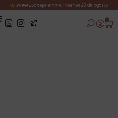
SweetBox septiembre | viernes 28 de agosto
0