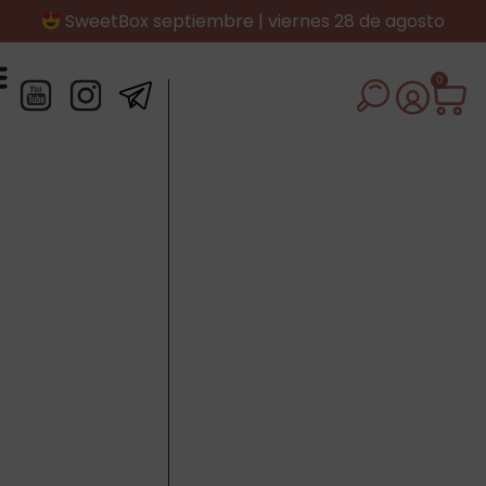
SweetBox septiembre | viernes 28 de agosto
0