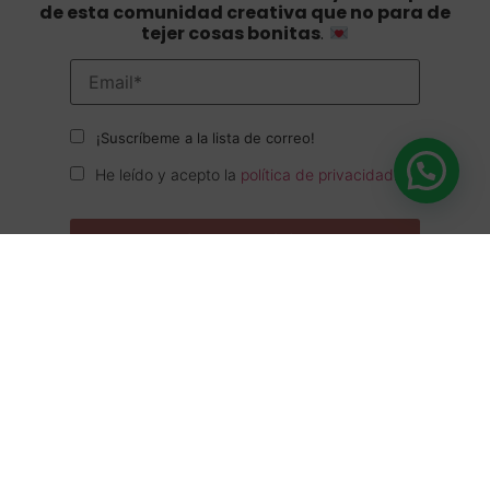
de esta comunidad creativa que no para de
tejer cosas bonitas
.
¡Suscríbeme a la lista de correo!
He leído y acepto la
política de privacidad
.
Contacto
¿Tienes dudas sobre un patrón, un pedido o
necesitas ayuda con tu proyecto?
Puedes escribirme por email o WhatsApp
. Estoy
al otro lado para responderte con cariño y claridad