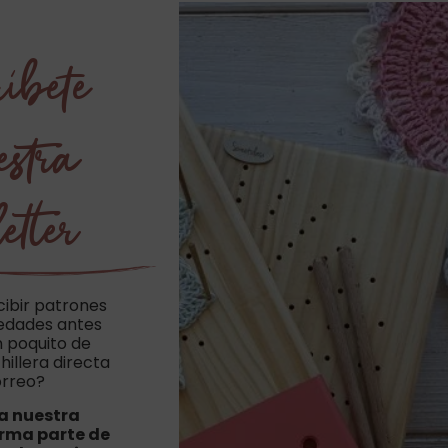
íbete
estra
etter
cibir patrones
vedades antes
n poquito de
hillera directa
orreo?
a nuestra
orma parte de