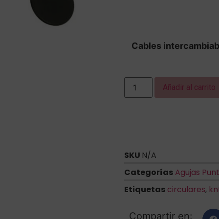
Cables intercambiab
Añadir al carrito
SKU
N/A
Categorías
Agujas Pun
Etiquetas
circulares
,
kn
Compartir en: