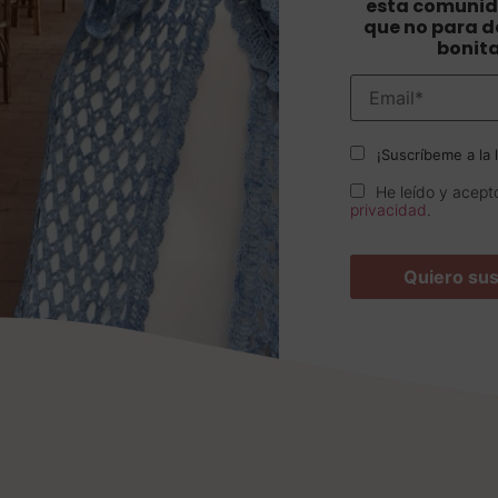
esta comunid
que no para de
bonit
¡Suscríbeme a la l
He leído y acept
privacidad
.