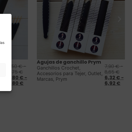
a
las
Saber más
Agujas de ganchillo Prym
3,50
€
-
7,90
€
-
Ganchillos Crochet
,
2
4,75
€
8,65
€
Accesorios para Tejer
,
Outlet
,
2,80
€
-
6,32
€
-
Marcas
,
Prym
3,80
€
6,92
€
et
,