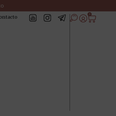
to
0
ontacto