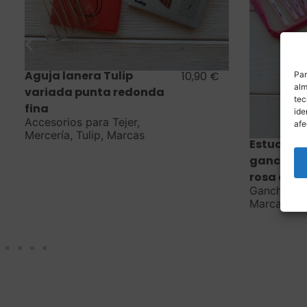
Saber más
Aguja lanera Tulip
10,90
€
Par
alm
variada punta redonda
tec
fina
ide
Accesorios para Tejer
,
afe
Mercería
,
Tulip
,
Marcas
Estuche a
ganchillos
rosa de 2
Ganchillos 
Marcas