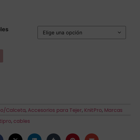
les
to/Calceta
,
Accesorios para Tejer
,
KnitPro
,
Marcas
tipro
,
cables