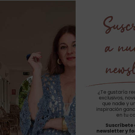
Suscr
a nu
newsl
¿Te gustaría re
exclusivos, no
que nadie y u
inspiración ganc
en tu c
Suscríbete 
newsletter y f