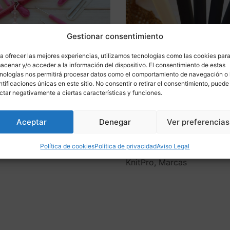
Gestionar consentimiento
a ofrecer las mejores experiencias, utilizamos tecnologías como las cookies par
acenar y/o acceder a la información del dispositivo. El consentimiento de estas
nologías nos permitirá procesar datos como el comportamiento de navegación o 
ntificaciones únicas en este sitio. No consentir o retirar el consentimiento, puede
Saber más
Saber más
ctar negativamente a ciertas características y funciones.
gujas de
Agujas de ganchillo
119,00
€
 Tulip Etimo
KnitPro gold de 2 mm a 1
Aceptar
Denegar
Ver preferencias
.00 a 6.00mm
mm
Crochet
,
Tulip
,
Ganchillos Crochet
,
Política de cookies
Política de privacidad
Aviso Legal
Accesorios para Tejer
,
Outl
KnitPro
,
Marcas