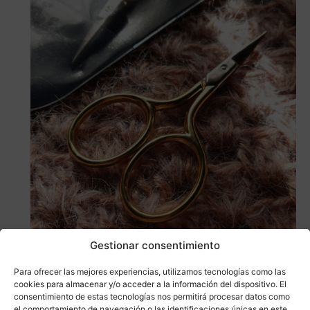
Saber más
Gestionar consentimiento
Bohin Tijeras para bordar bañadas en Oro
Para ofrecer las mejores experiencias, utilizamos tecnologías como las
Tijeras
,
Bohin
cookies para almacenar y/o acceder a la información del dispositivo. El
21,90
€
consentimiento de estas tecnologías nos permitirá procesar datos como
el comportamiento de navegación o las identificaciones únicas en este