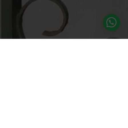
Suscríbete a nuestra newsletter
¿Te gustaría recibir patrones exclusivos, novedades
antes que nadie y un poquito de inspiración
ganchillera directa en tu correo?
Suscríbete a nuestra newsletter y forma parte
de esta comunidad creativa que no para de
tejer cosas bonitas
.