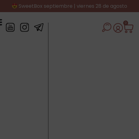
SweetBox septiembre | viernes 28 de agosto
0