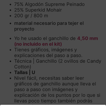
75% Algodón Supreme Peinado
25% Superkid Mohair
200 gr / 800 m
material necesario para tejer el
proyecto
Yo he usado el ganchillo de
4,50 mm
(no incluido en el kit)
Tienes gráficos, imágenes y
explicaciones del paso a paso.
Técnica | Ganchillo (2 ovillos de Candy
Cotton)
Tallas | U
Nivel fácil, necesitas saber leer
gráficos de ganchillo aunque lleva el
paso a paso con imágenes y
explicación de los puntos por lo que si
llevas poco tiempo también podrás