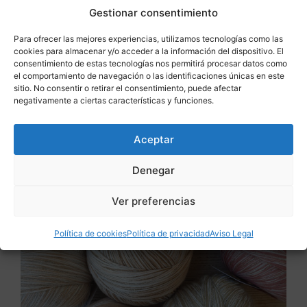
tejerlo sin problema porque son los
Gestionar consentimiento
puntos básicos, cadeneta, punto alto,
punto puff, punto bajo y punto raso.
Para ofrecer las mejores experiencias, utilizamos tecnologías como las
cookies para almacenar y/o acceder a la información del dispositivo. El
consentimiento de estas tecnologías nos permitirá procesar datos como
el comportamiento de navegación o las identificaciones únicas en este
sitio. No consentir o retirar el consentimiento, puede afectar
negativamente a ciertas características y funciones.
Aceptar
Denegar
Ver preferencias
Política de cookies
Política de privacidad
Aviso Legal