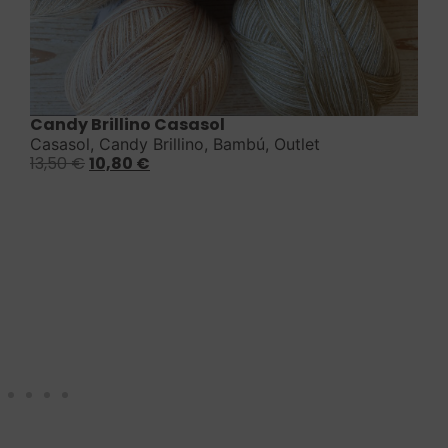
Saber más
Candy Brillino Casasol
Casasol
,
Candy Brillino
,
Bambú
,
Outlet
13,50
€
10,80
€