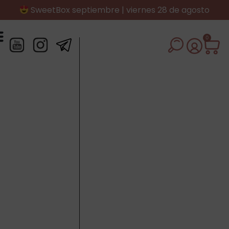
SweetBox septiembre | viernes 28 de agosto
0