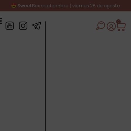
SweetBox septiembre | viernes 28 de agosto
0