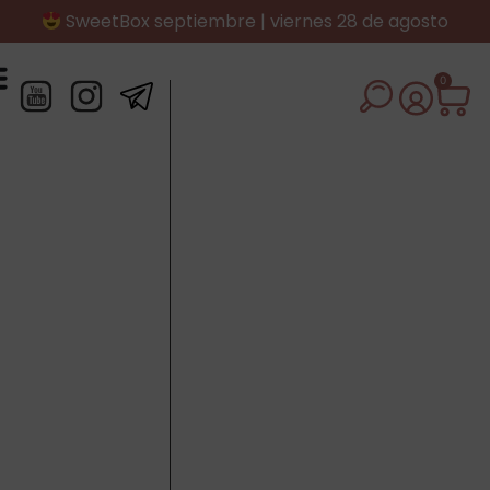
SweetBox septiembre | viernes 28 de agosto
0