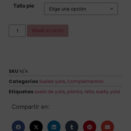
Talla pie
Añadir al carrito
SKU
N/A
Categorías
Suelas yute
,
Complementos
Etiquetas
suela de yute
,
planta
,
niña
,
suela
,
yute
Compartir en: