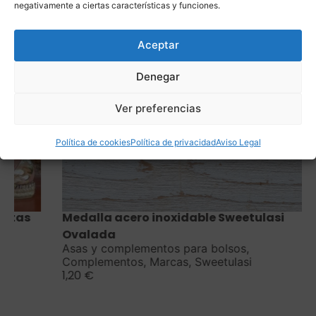
negativamente a ciertas características y funciones.
Aceptar
Denegar
Ver preferencias
Política de cookies
Política de privacidad
Aviso Legal
Saber más
Medalla acero inoxidable Sweetulasi
Ovalada
Asas y complementos para bolsos
,
Complementos
,
Marcas
,
Sweetulasi
1,20
€