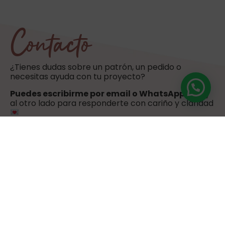
Contacto
¿Tienes dudas sobre un patrón, un pedido o
necesitas ayuda con tu proyecto?
Puedes escribirme por email o WhatsApp
. Estoy
al otro lado para responderte con cariño y claridad
hola@sweetulasi.com
+34 603 603 058