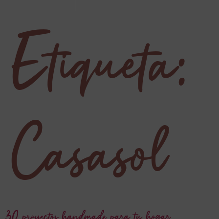
Etiqueta:
Casasol
30 proyectos handmade para tu hogar