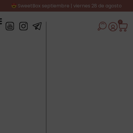
SweetBox septiembre | viernes 28 de agosto
0