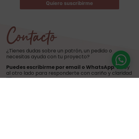
Contacto
¿Tienes dudas sobre un patrón, un pedido o
necesitas ayuda con tu proyecto?
Puedes escribirme por email o WhatsApp
. Estoy
al otro lado para responderte con cariño y claridad
hola@sweetulasi.com
+34 603 603 058