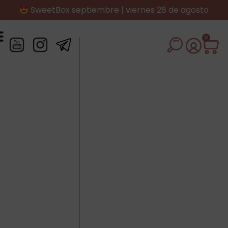
SweetBox septiembre | viernes 28 de agosto
0