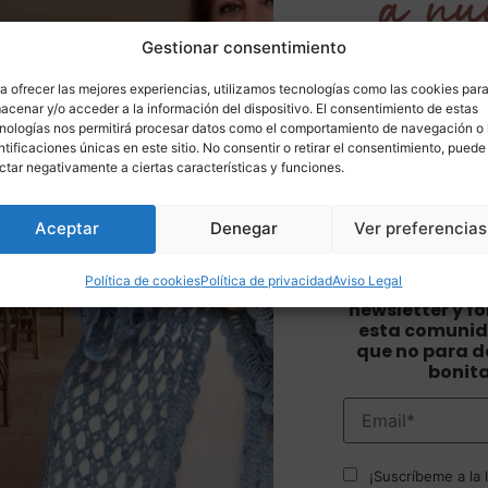
a nu
Gestionar consentimiento
newsl
a ofrecer las mejores experiencias, utilizamos tecnologías como las cookies par
acenar y/o acceder a la información del dispositivo. El consentimiento de estas
nologías nos permitirá procesar datos como el comportamiento de navegación o 
ntificaciones únicas en este sitio. No consentir o retirar el consentimiento, puede
¿Te gustaría re
ctar negativamente a ciertas características y funciones.
exclusivos, no
que nadie y u
Aceptar
Denegar
Ver preferencias
inspiración ganc
en tu c
Política de cookies
Política de privacidad
Aviso Legal
Suscríbete 
newsletter y f
esta comunid
que no para de
bonit
¡Suscríbeme a la l