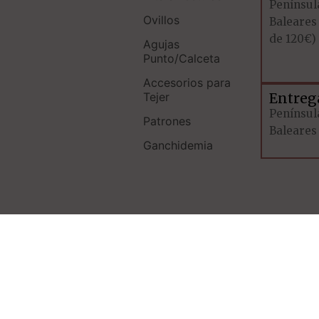
Penínsul
Ovillos
Baleares
de 120€)
Agujas
Punto/Calceta
Accesorios para
Tejer
Entreg
Península
Patrones
Baleares 
Ganchidemia