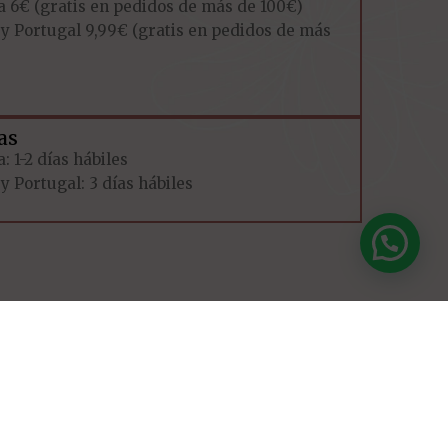
a 6€ (gratis en pedidos de más de 100€)
 y Portugal 9,99€ (gratis en pedidos de más
as
: 1-2 días hábiles
y Portugal: 3 días hábiles