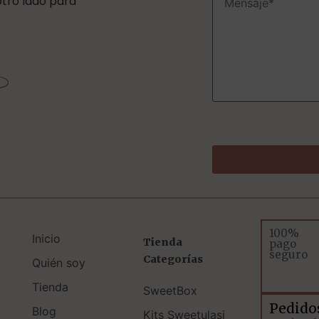
 otro lado para
100%
Inicio
Tienda
pago
seguro
Categorías
Quién soy
Tienda
SweetBox
Pedido
Blog
Kits Sweetulasi