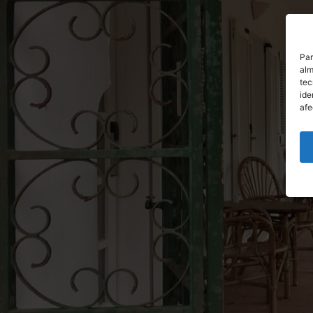
Par
alm
tec
ide
afe