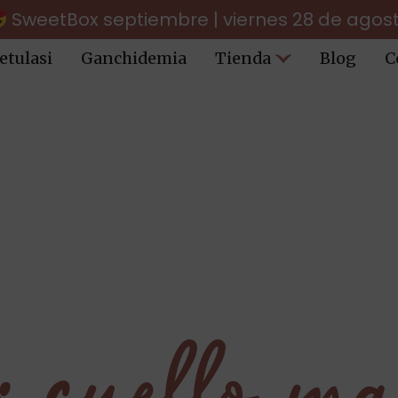
SweetBox septiembre | viernes 28 de agos
etulasi
Ganchidemia
Tienda
Blog
C
a:
cuello ma