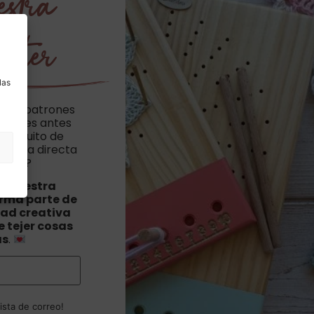
estra
etter
a
las
cibir patrones
vedades antes
n poquito de
hillera directa
orreo?
a nuestra
orma parte de
ad creativa
 tejer cosas
as
.
ista de correo!