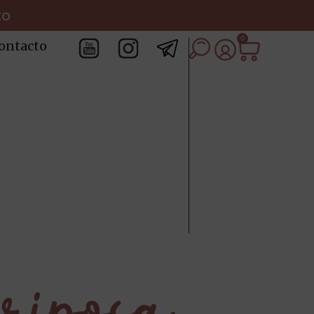
to
0
ontacto
riposa