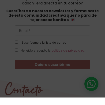
ganchillera directa en tu correo?
Suscríbete a nuestra newsletter y forma parte
de esta comunidad creativa que no para de
tejer cosas bonitas
.
¡Suscríbeme a la lista de correo!
He leído y acepto la
política de privacidad
.
Contacto
¿Tienes dudas sobre un patrón, un pedido o
necesitas ayuda con tu proyecto?