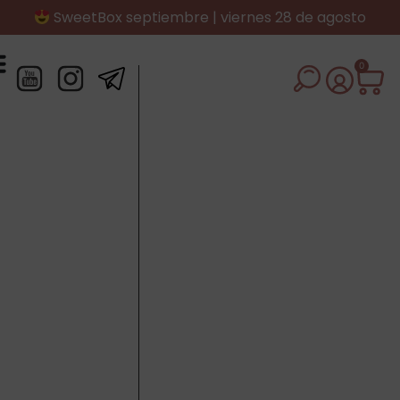
SweetBox septiembre | viernes 28 de agosto
0