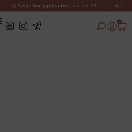
SweetBox septiembre | viernes 28 de agosto
0