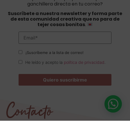
ganchillera directa en tu correo?
Suscríbete a nuestra newsletter y forma parte
de esta comunidad creativa que no para de
tejer cosas bonitas
.
¡Suscríbeme a la lista de correo!
He leído y acepto la
política de privacidad
.
Contacto
¿Tienes dudas sobre un patrón, un pedido o
necesitas ayuda con tu proyecto?