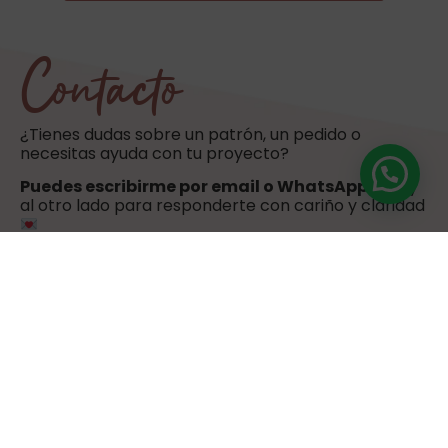
Contacto
¿Tienes dudas sobre un patrón, un pedido o
necesitas ayuda con tu proyecto?
Puedes escribirme por email o WhatsApp
. Estoy
al otro lado para responderte con cariño y claridad
hola@sweetulasi.com
+34 603 603 058