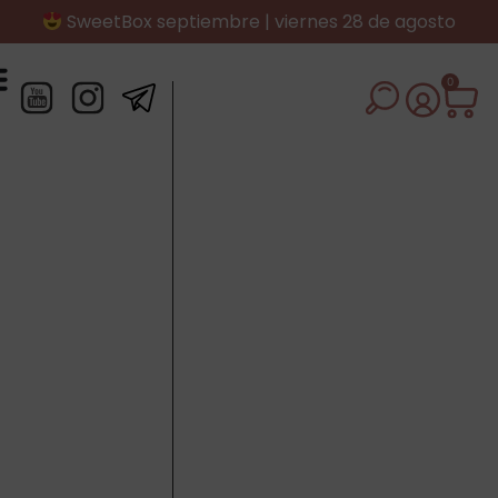
SweetBox septiembre | viernes 28 de agosto
0