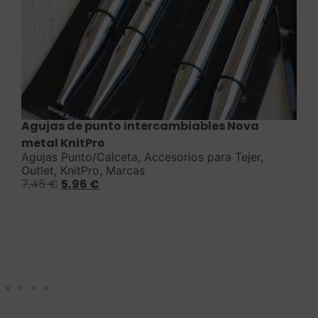
Saber más
Agujas de punto intercambiables Nova
metal KnitPro
Agujas Punto/Calceta
,
Accesorios para Tejer
,
Outlet
,
KnitPro
,
Marcas
7,45
€
5,96
€