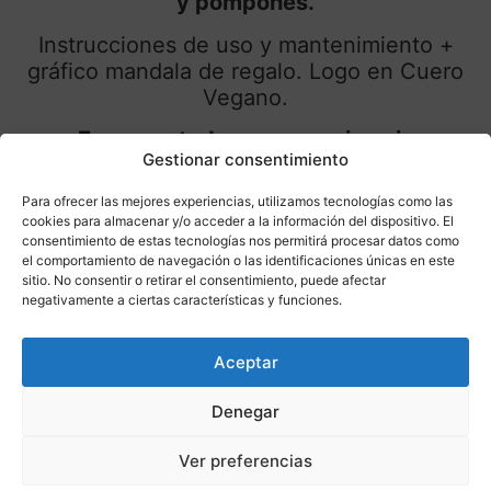
y pompones.
Instrucciones de uso y mantenimiento +
gráfico mandala de regalo. Logo en Cuero
Vegano.
Empaquetado en su propia caja
Gestionar consentimiento
Sweetulasi® con un compartimento para
guardar las varillas, además lleva una
Para ofrecer las mejores experiencias, utilizamos tecnologías como las
tarjeta informativa de su uso y
cookies para almacenar y/o acceder a la información del dispositivo. El
mantenimiento + un gráfico del Mandala
consentimiento de estas tecnologías nos permitirá procesar datos como
el comportamiento de navegación o las identificaciones únicas en este
Tulasi.
sitio. No consentir o retirar el consentimiento, puede afectar
negativamente a ciertas características y funciones.
Úsalo para mandalas & hexágonos de
diferentes tamaños, incluso varios a la vez
Aceptar
hasta una medida máxima de 18 cm.
Utilidad:
Denegar
Bloquea tu mandala o hexágono cuando lo
Ver preferencias
hayas acabado para que queden todos