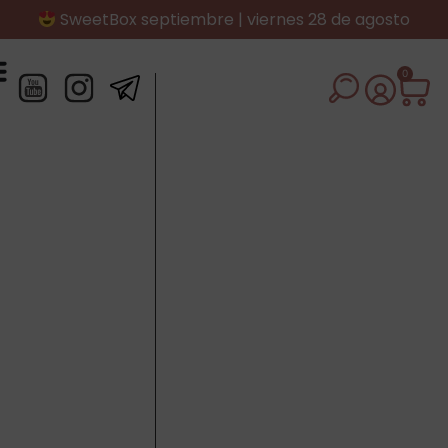
SweetBox septiembre | viernes 28 de agosto
0