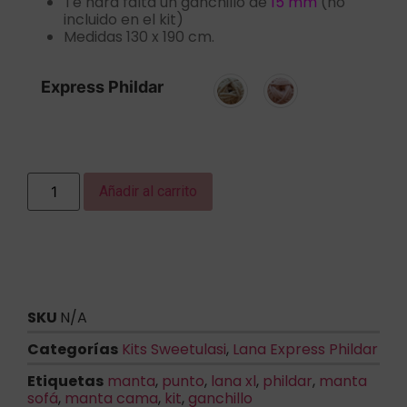
Te hará falta un ganchillo de
15 mm
(no
incluido en el kit)
Medidas 130 x 190 cm.
Express Phildar
Añadir al carrito
SKU
N/A
Categorías
Kits Sweetulasi
,
Lana Express Phildar
Etiquetas
manta
,
punto
,
lana xl
,
phildar
,
manta
sofá
,
manta cama
,
kit
,
ganchillo