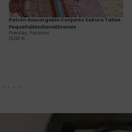
Saber más
Patrón descargable Conjunto SaKura Tallas
Pequeña|Mediana|Grande
Prendas
,
Patrones
15,00
€