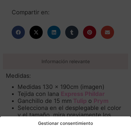
Compartir en:
Información relevante
Medidas:
Medidas 130 x 190cm (imagen)
Tejida con lana
Express Phildar
Ganchillo de 15 mm
Tulip
o
Prym
Selecciona en el desplegable el color
y el tamaño, mira previamente los
colores que son muy adecuados para
Gestionar consentimiento
cualquier decoración
disponibles