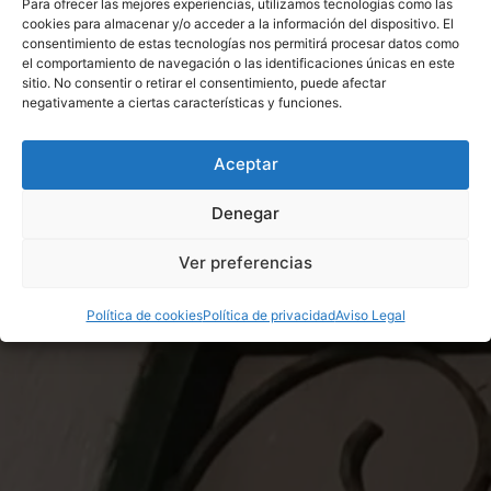
Para ofrecer las mejores experiencias, utilizamos tecnologías como las
Saber más
cookies para almacenar y/o acceder a la información del dispositivo. El
consentimiento de estas tecnologías nos permitirá procesar datos como
Cierre Clutch Monedero doblado 18 cm color
el comportamiento de navegación o las identificaciones únicas en este
gris
sitio. No consentir o retirar el consentimiento, puede afectar
Asas y complementos para bolsos
,
negativamente a ciertas características y funciones.
Complementos
,
Marcas
7,50
€
Aceptar
Denegar
Ver preferencias
Política de cookies
Política de privacidad
Aviso Legal