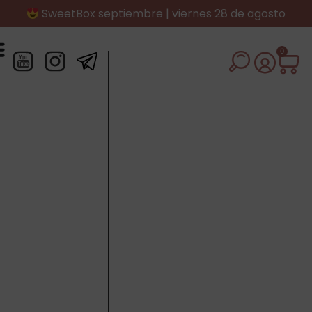
SweetBox septiembre | viernes 28 de agosto
0