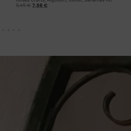
9,45
€
7,56
€