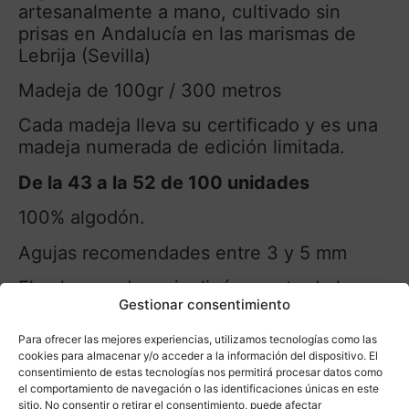
artesanalmente a mano, cultivado sin
prisas en Andalucía en las marismas de
Lebrija (Sevilla)
Madeja de 100gr / 300 metros
Cada madeja lleva su certificado y es una
madeja numerada de edición limitada.
De la 43 a la 52 de 100 unidades
100% algodón.
Agujas recomendades entre 3 y 5 mm
El color puede variar ligéramente de la
Gestionar consentimiento
foto.
Para ofrecer las mejores experiencias, utilizamos tecnologías como las
cookies para almacenar y/o acceder a la información del dispositivo. El
consentimiento de estas tecnologías nos permitirá procesar datos como
el comportamiento de navegación o las identificaciones únicas en este
sitio. No consentir o retirar el consentimiento, puede afectar