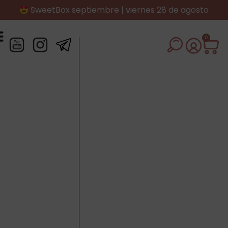
SweetBox septiembre | viernes 28 de agosto
0