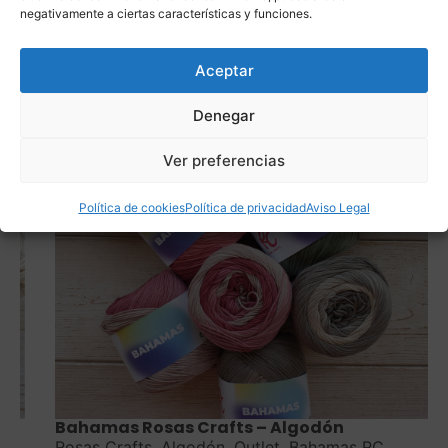
negativamente a ciertas características y funciones.
Aceptar
Denegar
Ver preferencias
Política de cookies
Política de privacidad
Aviso Legal
Saber más
Bahamas Rosas Crafts – Algodón
Rosas Crafts
,
Algodón
,
Outlet
,
Bahamas RC