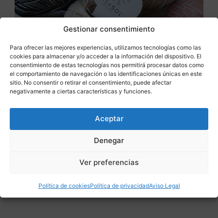
Gestionar consentimiento
Para ofrecer las mejores experiencias, utilizamos tecnologías como las
cookies para almacenar y/o acceder a la información del dispositivo. El
consentimiento de estas tecnologías nos permitirá procesar datos como
el comportamiento de navegación o las identificaciones únicas en este
sitio. No consentir o retirar el consentimiento, puede afectar
negativamente a ciertas características y funciones.
Saber más
Aceptar
Candy Brillino Casasol
Denegar
Casasol
,
Candy Brillino
,
Bambú
,
Outlet
13,50
€
10,80
€
Ver preferencias
Política de cookies
Política de privacidad
Aviso Legal