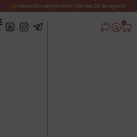
SweetBox septiembre | viernes 28 de agosto
0