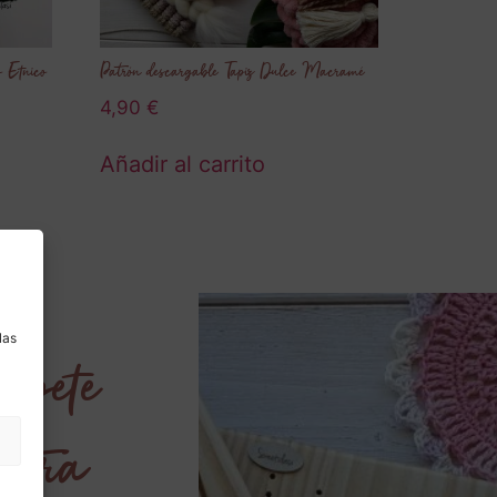
o Etnico
Patrón descargable Tapiz Dulce Macramé
4,90
€
Añadir al carrito
a
las
íbete
estra