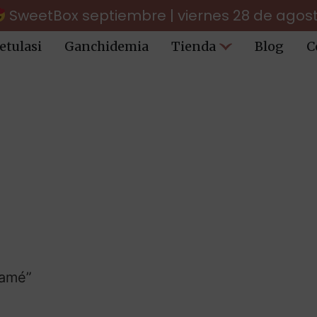
SweetBox septiembre | viernes 28 de agos
etulasi
Ganchidemia
Tienda
Blog
C
ramé”