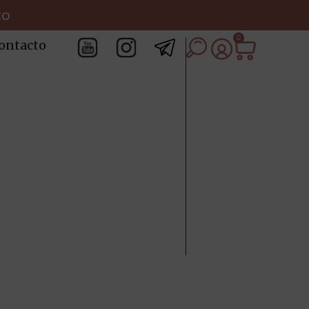
to
0
ontacto