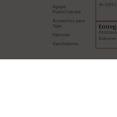
de 120€)
Agujas
Punto/Calceta
Accesorios para
Tejer
Entreg
Península
Patrones
Baleares 
Ganchidemia