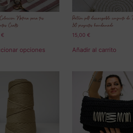
Colección Natura para tus
Patrón pdf descargable conjunto de
ntas Crafts
30 proyectos handamade
0
€
15,00
€
cionar opciones
Añadir al carrito