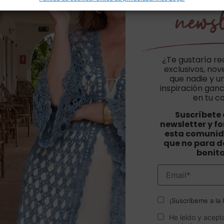
newsl
¿Te gustaría re
exclusivos, no
que nadie y u
inspiración ganc
en tu c
Suscríbete 
newsletter y f
esta comunid
que no para de
bonit
¡Suscríbeme a la l
He leído y acept