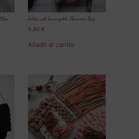
 Mesa
Patrón pdf descargable Hawaiian Bag
9,90
€
Añadir al carrito