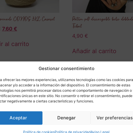
 peinado CONOS 3XL Casasol
Patron pdf descargable bolso doblad
Tribal
€
7,60
€
4,90
€
r al carrito
Añadir al carrito
Gestionar consentimiento
a ofrecer las mejores experiencias, utilizamos tecnologías como las cookies par
acenar y/o acceder a la información del dispositivo. El consentimiento de estas
nologías nos permitirá procesar datos como el comportamiento de navegación o 
ntificaciones únicas en este sitio. No consentir o retirar el consentimiento, puede
Suscr
ctar negativamente a ciertas características y funciones.
Aceptar
Denegar
Ver preferencias
a nu
Política de cookies
Política de privacidad
Aviso Legal