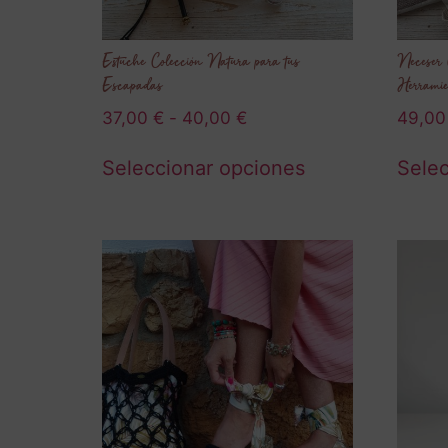
Estuche Colección Natura para tus
Neceser 
Escapadas
Herramie
37,00
€
-
40,00
€
49,0
Seleccionar opciones
Selec