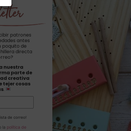
etter
cibir patrones
vedades antes
n poquito de
hillera directa
orreo?
a nuestra
orma parte de
ad creativa
 tejer cosas
as
.
ista de correo!
o la
política de