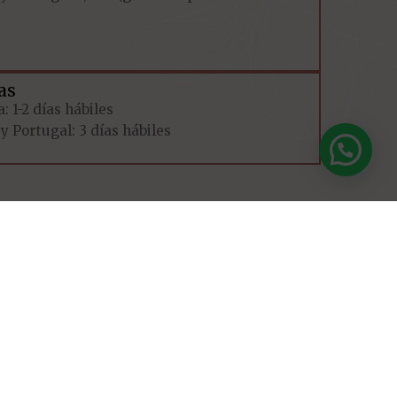
as
: 1-2 días hábiles
y Portugal: 3 días hábiles