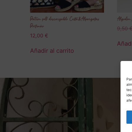
Patrón pdf descargable Cesta&Alpargatas
Algodón
Portimâo
9,50
12,00
€
Añadi
Añadir al carrito
Par
alm
tec
ide
afe