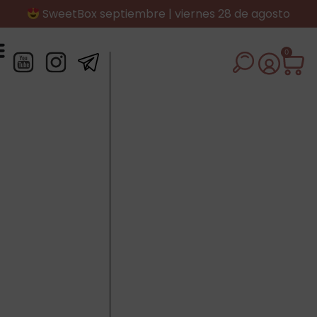
SweetBox septiembre | viernes 28 de agosto
0