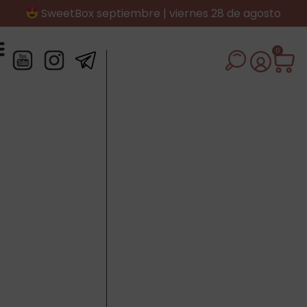
SweetBox septiembre | viernes 28 de agosto
0