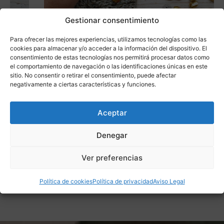
Gestionar consentimiento
Para ofrecer las mejores experiencias, utilizamos tecnologías como las
cookies para almacenar y/o acceder a la información del dispositivo. El
consentimiento de estas tecnologías nos permitirá procesar datos como
el comportamiento de navegación o las identificaciones únicas en este
sitio. No consentir o retirar el consentimiento, puede afectar
negativamente a ciertas características y funciones.
Saber más
Botones Joya para tus prendas de 11,25 a
Aceptar
17,50 mm
Accesorios para Tejer
,
Mercería
,
Marcas
Denegar
0,45
€
-
0,90
€
Ver preferencias
Política de cookies
Política de privacidad
Aviso Legal