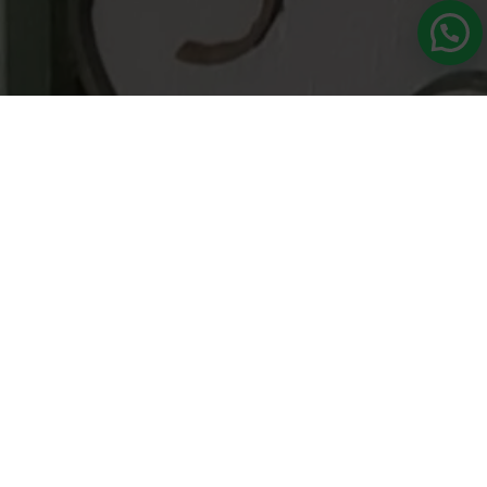
Suscríbete a nuestra newsletter
¿Te gustaría recibir patrones exclusivos, novedades
antes que nadie y un poquito de inspiración
ganchillera directa en tu correo?
Suscríbete a nuestra newsletter y forma parte
de esta comunidad creativa que no para de
tejer cosas bonitas
.