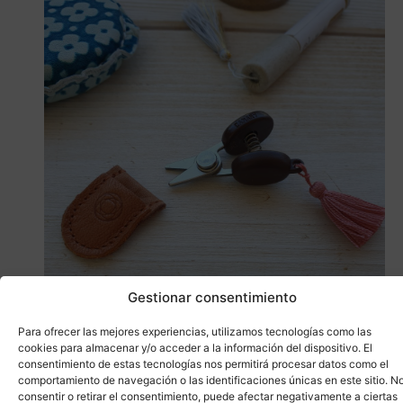
Saber más
Gestionar consentimiento
Tijeras Seki Cohana
Para ofrecer las mejores experiencias, utilizamos tecnologías como las
Tijeras
,
Cohana
,
Marcas
cookies para almacenar y/o acceder a la información del dispositivo. El
18,90
€
-
19,90
€
consentimiento de estas tecnologías nos permitirá procesar datos como el
comportamiento de navegación o las identificaciones únicas en este sitio. N
consentir o retirar el consentimiento, puede afectar negativamente a ciertas