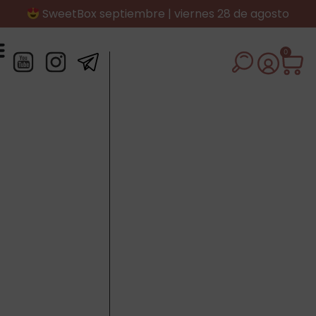
SweetBox septiembre | viernes 28 de agosto
0