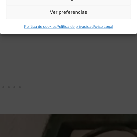
Aguja de Crochet Tulip Etimo Murasaki
Softgrip desde 1,80 a 6,50 mm
Ver preferencias
Ganchillos Crochet
,
Accesorios para Tejer
,
Tulip
,
Novedad
Política de cookies
Política de privacidad
Aviso Legal
15,50
€