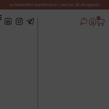
SweetBox septiembre | viernes 28 de agosto
0