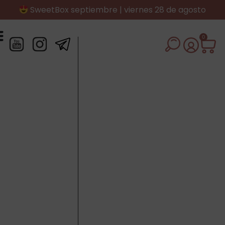
SweetBox septiembre | viernes 28 de agosto
0