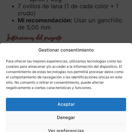
7 ovillos de lana (1 de cada color + 1
crudo)
Mi recomendación:
Usar un ganchillo
de 5,00 mm
Instrucciones del proyecto
Gestionar consentimiento
Incluye:
Para ofrecer las mejores experiencias, utilizamos tecnologías como las
Gráficos,
imágenes y explicaciones
cookies para almacenar y/o acceder a la información del dispositivo. El
paso a paso.
consentimiento de estas tecnologías nos permitirá procesar datos como
Técnica
: Ganchillo
el comportamiento de navegación o las identificaciones únicas en este
sitio. No consentir o retirar el consentimiento, puede afectar
Talla:
Única (U) Dos proyectos
negativamente a ciertas características y funciones.
Nivel:
Fácil. Necesitarás saber leer
gráficos de ganchillo. Además, el paso
Aceptar
a paso incluye imágenes y
explicaciones detalladas, ideales si
Denegar
estás empezando.
Puntos utilizados:
Cadeneta, punto alto,
Ver preferencias