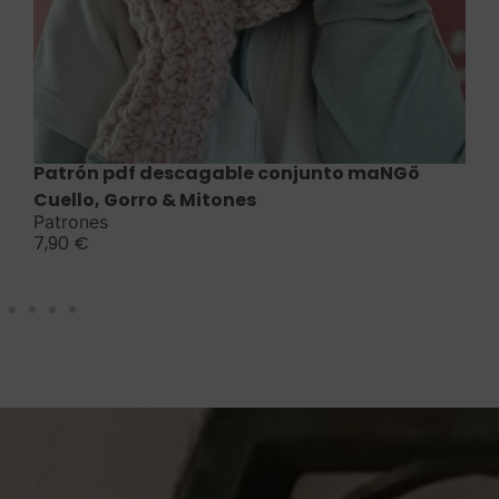
Saber más
Patrón pdf descagable conjunto maNGö
Cuello, Gorro & Mitones
Patrones
7,90
€