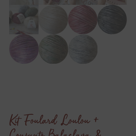
Kit Foulard Loulou +
Conjunto Balaclava &