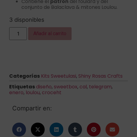
Contiene el
patrón
del foulard y del
conjunto de Balaclava & mitones Loulou.
3 disponibles
Añadir al carrito
Categorías
Kits Sweetulasi
,
Shiny Rosas Crafts
Etiquetas
diseño
,
sweetbox
,
cal
,
telegram
,
enero
,
loulou
,
croceht
Compartir en: