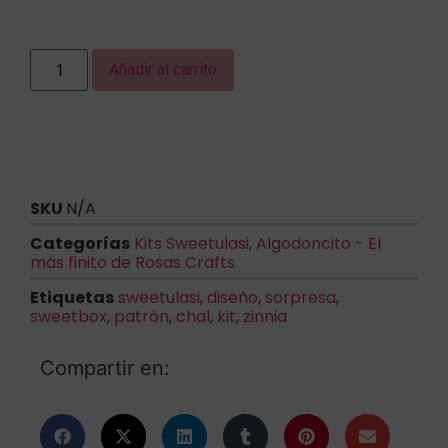
Añadir al carrito
SKU
N/A
Categorías
Kits Sweetulasi
,
Algodoncito - El
más finito de Rosas Crafts
Etiquetas
sweetulasi
,
diseño
,
sorpresa
,
sweetbox
,
patrón
,
chal
,
kit
,
zinnia
Compartir en: