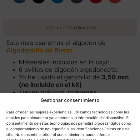
Información relevante
Este mes usaremos el algodón de
Algodoncito de Rosas
Materiales incluidos en la caja:
6 ovillos de algodón algodoncete.
Yo he usado el ganchillo de
3,50 mm
(no incluido en el kit)
Tienes gráficos, imágenes,
explicaciones del paso a paso.
Gestionar consentimiento
Tallas: Única pero en el patrón te doy
Para ofrecer las mejores experiencias, utilizamos tecnologías como las
opciones a tejerlo a tu medida
cookies para almacenar y/o acceder a la información del dispositivo. El
preferida.
consentimiento de estas tecnologías nos permitirá procesar datos como
Técnica | Ganchillo (construcción
el comportamiento de navegación o las identificaciones únicas en este
sitio. No consentir o retirar el consentimiento, puede afectar
sencilla sin complicaciones y muy