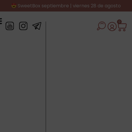
SweetBox septiembre | viernes 28 de agosto
0