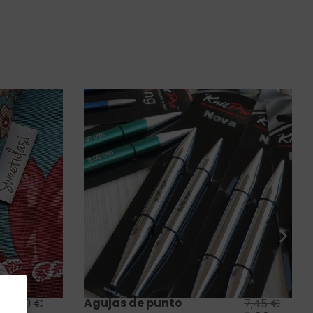
Saber más
Protector agujas tricot y
7,45
€
4,50
€