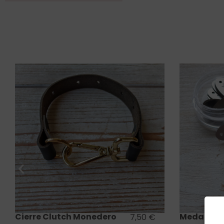
Saber más
Medalla acero inoxidable
Etiquetas 
1,20
€