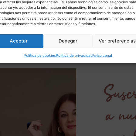
plementos para
intercambiables Nova
a ofrecer las mejores experiencias, utilizamos tecnologías como las cookies par
plementos
,
acenar y/o acceder a la información del dispositivo. El consentimiento de estas
metal KnitPro
etulasi
nologías nos permitirá procesar datos como el comportamiento de navegación o 
Agujas Punto/Calceta
,
ntificaciones únicas en este sitio. No consentir o retirar el consentimiento, puede
Accesorios para Tejer
,
Outl
ctar negativamente a ciertas características y funciones.
KnitPro
,
Marcas
Aceptar
Denegar
Ver preferencias
Política de cookies
Política de privacidad
Aviso Legal
Suscr
a nu