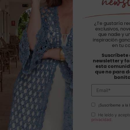
newsl
¿Te gustaría re
exclusivos, no
que nadie y u
inspiración ganc
en tu c
Suscríbete 
newsletter y f
esta comunid
que no para de
bonit
¡Suscríbeme a la l
He leído y acept
privacidad
.