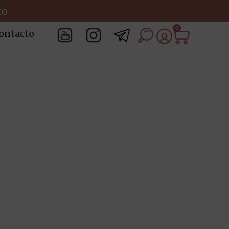
to
0
ontacto