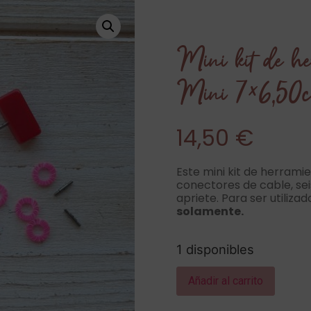
Mini kit de h
Mini 7×6,50
14,50
€
Este mini kit de herrami
conectores de cable, se
apriete. Para ser utiliz
solamente.
1 disponibles
Añadir al carrito