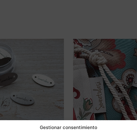
Saber más
Saber más
Gestionar consentimiento
tela Sweetulasi
Agujas de punto
1,10
€