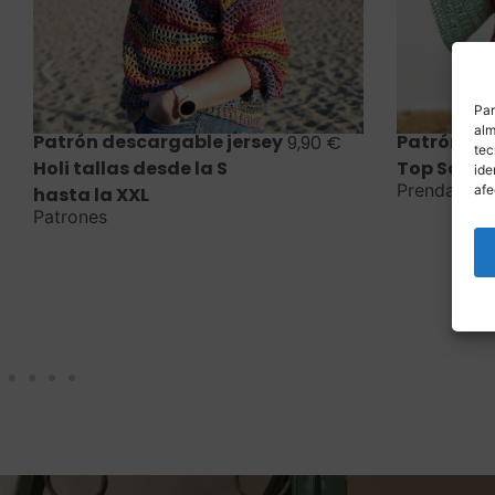
Saber más
Par
alm
Patrón pdf descargable
9,90
€
tec
Top SaKura
ide
Prendas
,
Patrones
afe
Patrón de
Mónaco
Bolsos
,
Pat