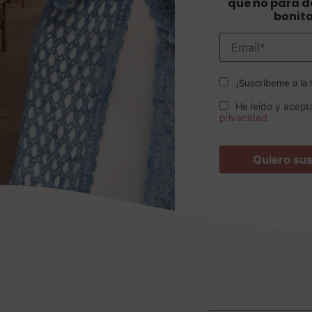
que no para de
bonit
¡Suscríbeme a la l
He leído y acept
privacidad
.