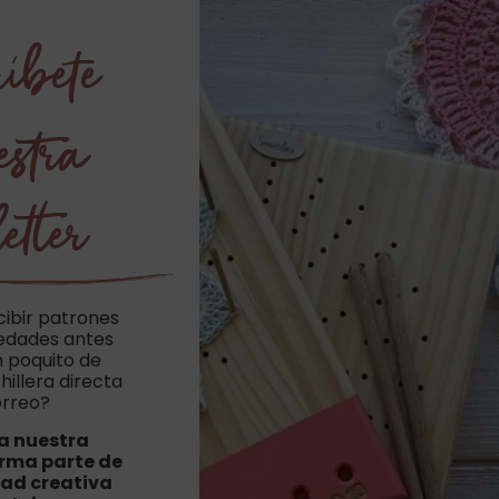
íbete
estra
etter
cibir patrones
vedades antes
n poquito de
hillera directa
orreo?
a nuestra
orma parte de
ad creativa