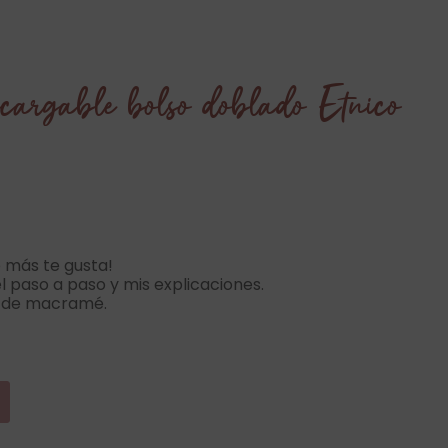
cargable bolso doblado Etnico
e más te gusta!
l paso a paso y mis explicaciones.
n de macramé.