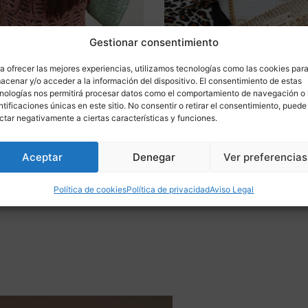
Gestionar consentimiento
a ofrecer las mejores experiencias, utilizamos tecnologías como las cookies par
acenar y/o acceder a la información del dispositivo. El consentimiento de estas
nologías nos permitirá procesar datos como el comportamiento de navegación o 
ntificaciones únicas en este sitio. No consentir o retirar el consentimiento, puede
ctar negativamente a ciertas características y funciones.
Saber más
Saber más
Patrón pdf desargable
scargable bolso
7,90
€
Aceptar
Denegar
Ver preferencias
Praline Scarf
Accesorios
,
Patrones
rones
Política de cookies
Política de privacidad
Aviso Legal