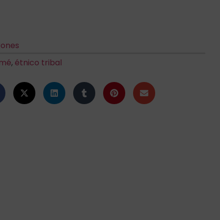
rones
amé
,
étnico tribal