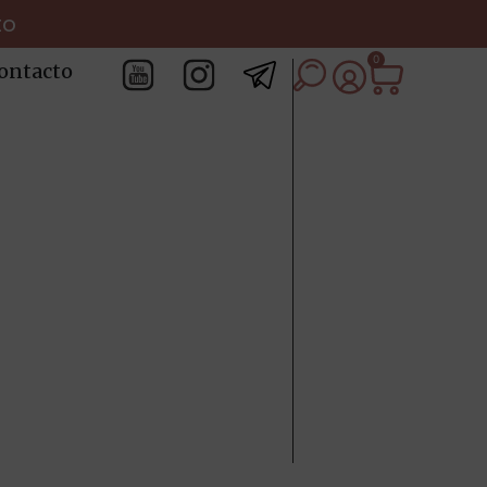
to
0
ontacto