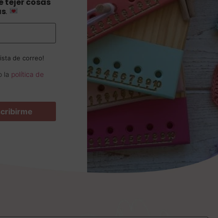
 tejer cosas
as
.
ista de correo!
o la
política de