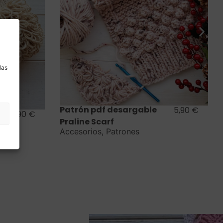
Saber más
a
Patrón pdf descargable
4,90
€
las
Cojín Mojácar
Hogar
,
Patrones
5,90
€