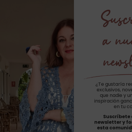
Suscr
a nu
newsl
¿Te gustaría re
exclusivos, no
que nadie y u
inspiración ganc
en tu c
Suscríbete 
newsletter y f
esta comunid