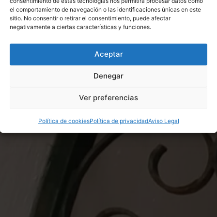
consentimiento de estas tecnologías nos permitirá procesar datos como
Algodoncito - El más finito de Rosas Crafts
el comportamiento de navegación o las identificaciones únicas en este
39,00
€
-
63,00
€
sitio. No consentir o retirar el consentimiento, puede afectar
negativamente a ciertas características y funciones.
Aceptar
Denegar
Ver preferencias
Política de cookies
Política de privacidad
Aviso Legal