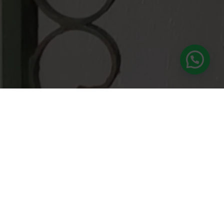
Suscríbete a nuestra newsletter
¿Te gustaría recibir patrones exclusivos, novedades
antes que nadie y un poquito de inspiración
ganchillera directa en tu correo?