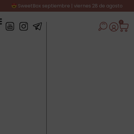
SweetBox septiembre | viernes 28 de agosto
0