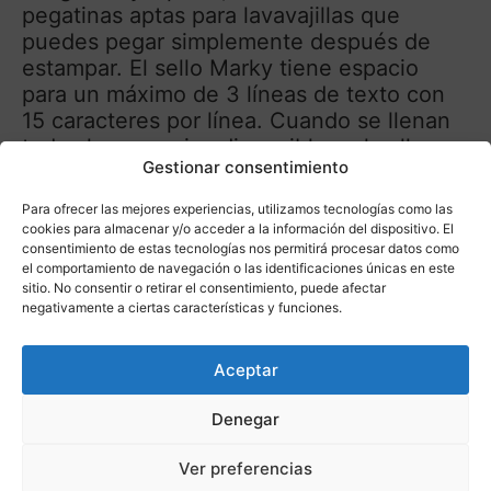
pegatinas aptas para lavavajillas que
puedes pegar simplemente después de
estampar. El sello Marky tiene espacio
para un máximo de 3 líneas de texto con
15 caracteres por línea. Cuando se llenan
todos los espacios disponibles, el sello
Gestionar consentimiento
mide 38 x 14 mm. El juego completo
incluye el alegre sello Marky con
Para ofrecer las mejores experiencias, utilizamos tecnologías como las
almohadilla de tinta negra incorporada, 20
cookies para almacenar y/o acceder a la información del dispositivo. El
etiquetas adhesivas aptas para lavavajillas,
consentimiento de estas tecnologías nos permitirá procesar datos como
el comportamiento de navegación o las identificaciones únicas en este
1 metro de cinta textil termoadhesiva,
sitio. No consentir o retirar el consentimiento, puede afectar
pinzas, un juego con letras, caracteres,
negativamente a ciertas características y funciones.
números e iconos y un manual. Cada
juego se presenta en una resistente caja
Aceptar
de cartón. Marky está disponible en verde,
rosa y azul.
Denegar
Ver preferencias