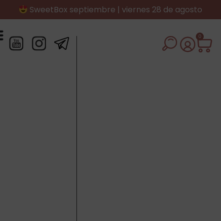
SweetBox septiembre | viernes 28 de agosto
0