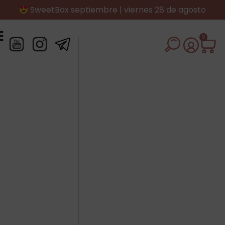
SweetBox septiembre | viernes 28 de agosto
0