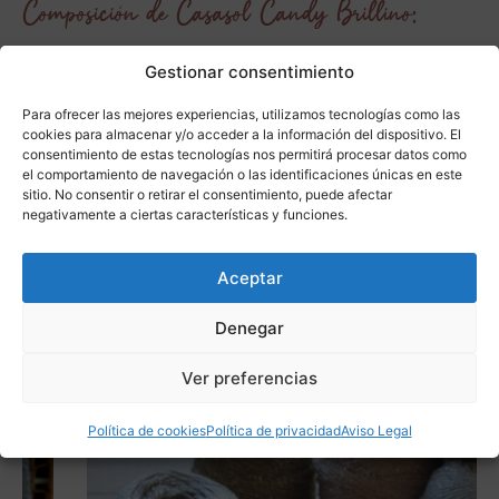
Composición de Casasol Candy Brillino:
75% Bambú
Gestionar consentimiento
20% Viscosa
Para ofrecer las mejores experiencias, utilizamos tecnologías como las
5% Fibra metalizada
cookies para almacenar y/o acceder a la información del dispositivo. El
consentimiento de estas tecnologías nos permitirá procesar datos como
Características de Casasol Candy Brillino:
el comportamiento de navegación o las identificaciones únicas en este
sitio. No consentir o retirar el consentimiento, puede afectar
Cada ovillo contiene 200 gramos y
negativamente a ciertas características y funciones.
450 metros.
Grosor adecuado para tejer con agujas
Aceptar
o ganchillo de 3 a 4 mm.
Denegar
Ver preferencias
Política de cookies
Política de privacidad
Aviso Legal