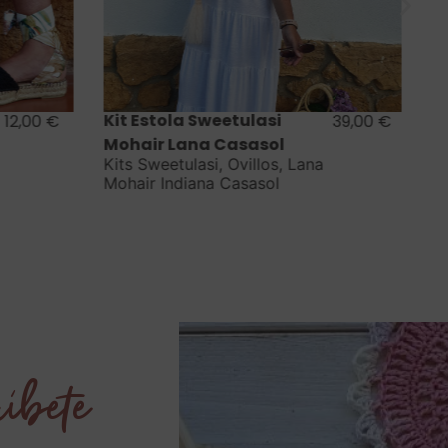
Saber más
Patrón a. Vintage Sweater
39,00
€
18,00
€
& Milano Tee / Colección
na
Vintage
Patrones
íbete