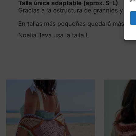
afe
Talla única adaptable (aprox. S–L)
Gracias a la estructura de grannies y al 
En tallas más pequeñas quedará más over
Noelia lleva usa la talla L