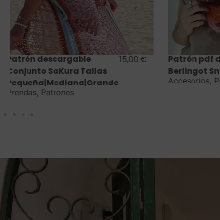
Saber más
Patrón pdf descargable
Patrón pd
4,90
€
Berlingot Snood
Cesta&Al
Accesorios
,
Patrones
Portimâo
Bolsos
,
Alp