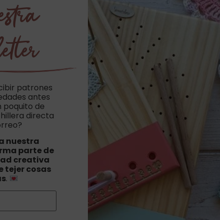
estra
etter
cibir patrones
vedades antes
n poquito de
hillera directa
orreo?
a nuestra
orma parte de
ad creativa
 tejer cosas
as
.