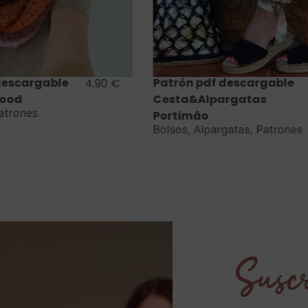
Saber más
Saber más
f descargable
Kit Estola Sweetulasi
12,00
€
pargatas
Mohair Lana Casasol
Kits Sweetulasi
,
Ovillos
,
La
Mohair Indiana Casasol
argatas
,
Patrones
Suscr