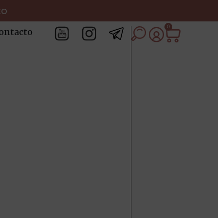
to
0
ontacto