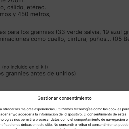
nte 200m.
, cálido, etéreo.
amos y 450 metros,
res para los grannies
(
33 verde salvia, 19 azul g
erminaciones como cuello, cintura, puños… (05 B
m
(no incluido en el kit)
s grannies antes de unirlos)
Gestionar consentimiento
a ofrecer las mejores experiencias, utilizamos tecnologías como las cookies par
acenar y/o acceder a la información del dispositivo. El consentimiento de estas
yor (por ejemplo, XXL), puedes consultarme esc
nologías nos permitirá procesar datos como el comportamiento de navegación o 
ntificaciones únicas en este sitio. No consentir o retirar el consentimiento, puede