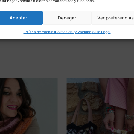
ctar negativamente a ciertas características y funciones.
punto elástico, la prenda se adapta a diferentes 
Aceptar
Denegar
Ver preferencias
size, y en tallas más grandes más ajustada.
Política de cookies
Política de privacidad
Aviso Legal