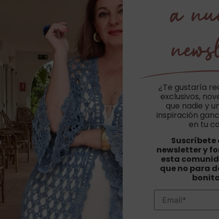
a nu
newsl
¿Te gustaría re
exclusivos, no
que nadie y u
inspiración ganc
en tu c
Suscríbete 
newsletter y f
esta comunid
que no para de
bonit