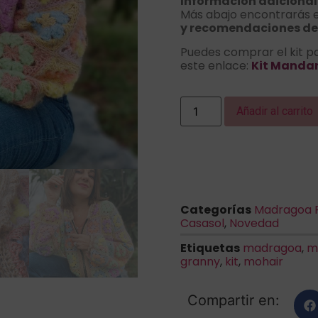
Información adicional
Más abajo encontrarás e
y recomendaciones de 
Puedes comprar el kit pa
este enlace:
Kit Manda
Añadir al carrito
Categorías
Madragoa R
Casasol
,
Novedad
Etiquetas
madragoa
,
m
granny
,
kit
,
mohair
Compartir en: