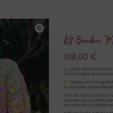
Kit Bomber M
108,00
€
¿Qué talla abarca est
única amplia, que abar
Desde una S holgada h
XL ajustada, dependiendo
El kit es Talla U con los 
bomber en una talla may
escribiendo a
hola@swee